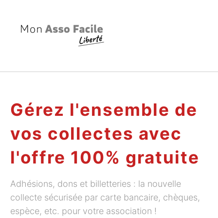
MAIF
Conseils pratiques
Notre partenaire AssoConnect
Gérez l'ensemble de
Foire aux questions
Son engagement
vos collectes avec
Plateforme collaborative
Blog AssoConnect
Témoignages clients
l'offre 100% gratuite
Livres blancs de gestion
Openasso
Adhésions, dons et billetteries : la nouvelle
Formations gratuites
collecte sécurisée par carte bancaire, chèques,
espèce, etc. pour votre association !