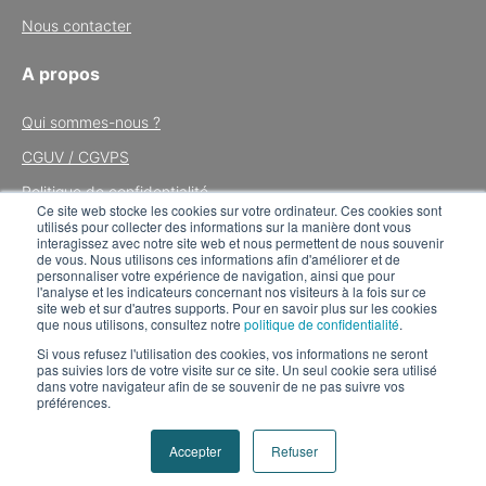
Nous contacter
A propos
Qui sommes-nous ?
CGUV / CGVPS
Politique de confidentialité
Ce site web stocke les cookies sur votre ordinateur. Ces cookies sont
utilisés pour collecter des informations sur la manière dont vous
Mentions légales
interagissez avec notre site web et nous permettent de nous souvenir
de vous. Nous utilisons ces informations afin d'améliorer et de
Tous droits réservés © 2024 Mon Asso Facile
personnaliser votre expérience de navigation, ainsi que pour
l'analyse et les indicateurs concernant nos visiteurs à la fois sur ce
site web et sur d'autres supports. Pour en savoir plus sur les cookies
AssoConnect
que nous utilisons, consultez notre
politique de confidentialité
.
Si vous refusez l'utilisation des cookies, vos informations ne seront
9 rue des Colonnes
pas suivies lors de votre visite sur ce site. Un seul cookie sera utilisé
dans votre navigateur afin de se souvenir de ne pas suivre vos
75002 PARIS
préférences.
Accepter
Refuser