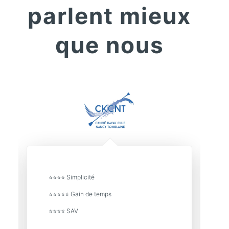
parlent mieux
que nous
⭐⭐⭐⭐ Simplicité
⭐⭐⭐⭐⭐ Gain de temps
⭐⭐⭐⭐ SAV