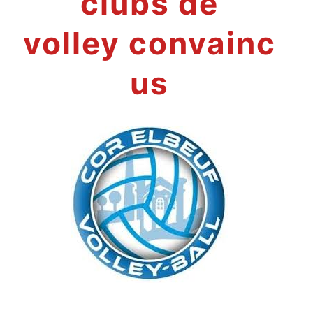
clubs de
volley convainc
us