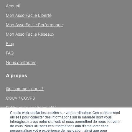
Accueil
Mon Asso Facile Liberté
Mon Asso Facile Performance
Mon Asso Facile Réseaux
Blog
FAQ
Nous contacter
A propos
Qui sommes-nous ?
CGUV / CGVPS
Politique de confidentialité
Ce site web stocke les cookies sur votre ordinateur. Ces cookies sont
utilisés pour collecter des informations sur la manière dont vous
Mentions légales
interagissez avec notre site web et nous permettent de nous souvenir
de vous. Nous utilisons ces informations afin d'améliorer et de
Tous droits réservés © 2024 Mon Asso Facile
personnaliser votre expérience de navigation, ainsi que pour