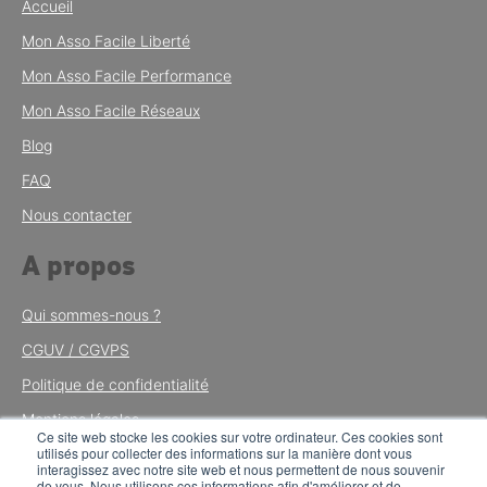
Accueil
Mon Asso Facile Liberté
Mon Asso Facile Performance
Mon Asso Facile Réseaux
Blog
FAQ
Nous contacter
A propos
Qui sommes-nous ?
CGUV / CGVPS
Politique de confidentialité
Mentions légales
Ce site web stocke les cookies sur votre ordinateur. Ces cookies sont
utilisés pour collecter des informations sur la manière dont vous
Tous droits réservés © 2024 Mon
interagissez avec notre site web et nous permettent de nous souvenir
de vous. Nous utilisons ces informations afin d'améliorer et de